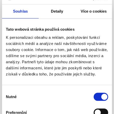
Souhlas
Detaily
Více o cookies
Tato webová stránka používá cookies
K personalizaci obsahu a reklam, poskytování funkcí
sociálních médií a analýze naší návštěvnosti využíváme
soubory cookie. Informace o tom, jak náš web používáte,
ROMANTIC NIGHT AT THE CASTLE
sdílíme se svými partnery pro sociální média, inzerci a
BAROQUE ROOM WITH A FIREPLACE (1 NIGHT)
analýzy. Partneři tyto údaje mohou zkombinovat s
RELAXATION IN BEER SPA (90 MINUTES) BATHROBE,
dalšími informacemi, které jste jim poskytli nebo které
získali v důsledku toho, že používáte jejich služby.
SLIPPERS FRUIT IN THE ROOM DINNER, RICH BUFFET-
STYLE BREAKFAST GIFT UPON DEPARTURE
Výběr
8.200 KČ
/ 2 PERSONS
Nutné
souhlasu
Preferenční