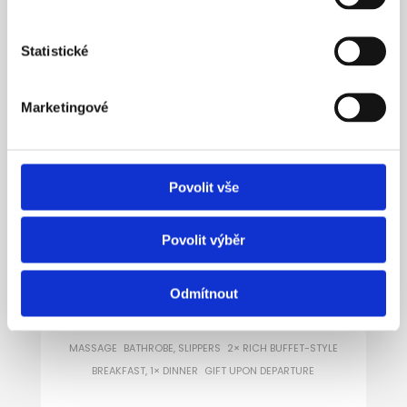
Statistické
Marketingové
Povolit vše
Povolit výběr
JUST THE TWO OF YOU
Odmítnout
ATTIC ROOM (2 NIGHTS) 1 HOUR OF PRIVATE WHIRLPOOL
WITH A BOTTLE OF SPARKLING WINE BACK AND NECK
MASSAGE BATHROBE, SLIPPERS 2× RICH BUFFET-STYLE
BREAKFAST, 1× DINNER GIFT UPON DEPARTURE