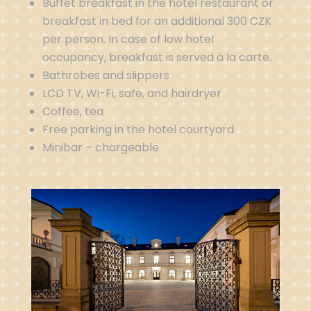
Buffet breakfast in the hotel restaurant or
breakfast in bed for an additional 300 CZK
per person. In case of low hotel
occupancy, breakfast is served à la carte.
Bathrobes and slippers
LCD TV, Wi-Fi, safe, and hairdryer
Coffee, tea
Free parking in the hotel courtyard
Minibar – chargeable