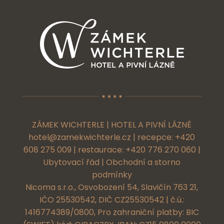
ZÁMEK WICHTERLE | HOTEL A PIVNÍ LÁZNĚ
hotel@zamekwichterle.cz
| recepce:
+420
608 275 009
| restaurace:
+420 776 270 060
|
Ubytovací řád
|
Obchodní a storno
podmínky
Nicoma s.r.o., Osvobození 54, Slavičín 763 21,
IČO 25530542, DIČ CZ25530542 | č.ú.:
1416774389/0800, Pro zahraniční platby: BIC