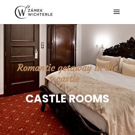
Romantic getaway in the
castle
CASTLE ROOMS